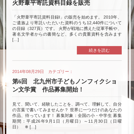
火野葦平寄託資料目録を販売
「火野葦平寄託資料目録Ⅰ」の販売を始めます。 2010年、
ご遺族より寄託いただいた資料のうち12,440件について
の目録（327頁）です。 火野が戦地に携えた従軍手帳や、
著名文学者からの書簡など、多くの貴重資料を含みます
[…]
続きを読む
2014年08月29日 カテゴリー：
第6回 北九州市子どもノンフィクショ
ン文学賞 作品募集開始！
見て、聞いて、経験したことを、調べて、理解して、自分
の言葉で書いてみませんか？ 世界に一つだけのあなたの
作品、待っています！ 募集対象：全国の小・中学生 募集
期間：平成26年9月1日（月曜日）～11月30日（日曜
日） ※ […]