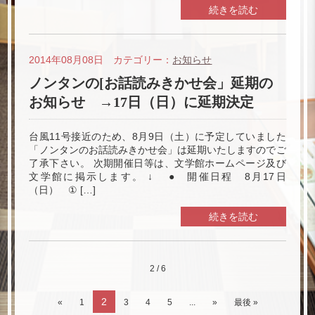
続きを読む
2014年08月08日 カテゴリー：
お知らせ
ノンタンの[お話読みきかせ会」延期の
お知らせ →17日（日）に延期決定
台風11号接近のため、8月9日（土）に予定していました
「ノンタンのお話読みきかせ会」は延期いたしますのでご
了承下さい。 次期開催日等は、文学館ホームページ及び
文学館に掲示します。 ↓ ● 開催日程 8月17日
（日） ① […]
続きを読む
2 / 6
2
«
1
3
4
5
...
»
最後 »