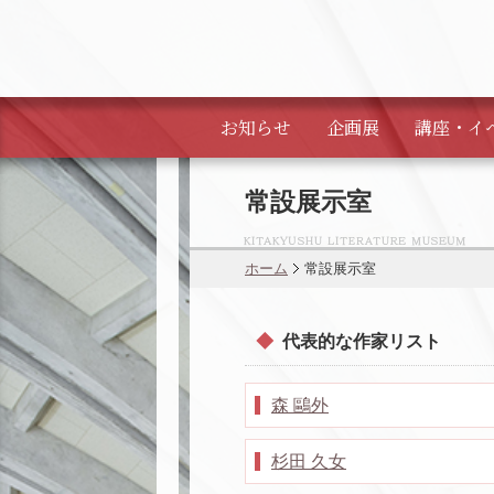
お知らせ
企画展
講座・
イ
常設展示室
ホーム
常設展示室
代表的な作家リスト
森 鷗外
杉田 久女