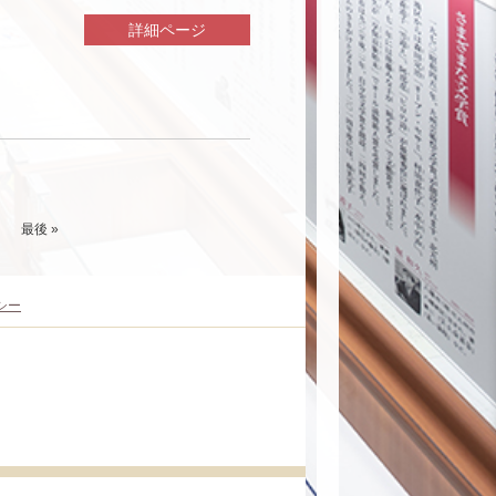
詳細ページ
最後 »
シー