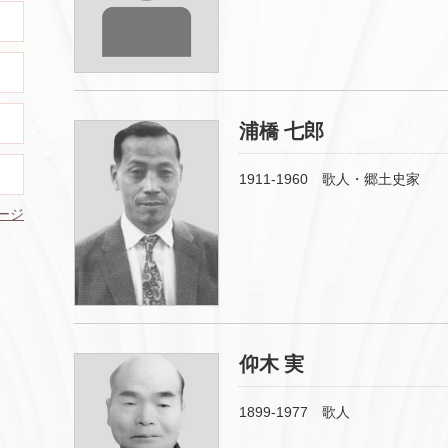
浦橋 七郎
1911-1960 歌人・郷土史家
ージ
仰木 実
1899-1977 歌人