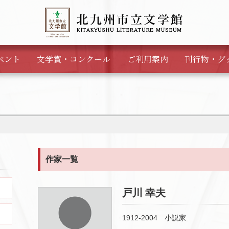
ベント
文学賞・
コンクール
ご利用案内
刊行物・
グ
作家一覧
戸川 幸夫
1912-2004 小説家