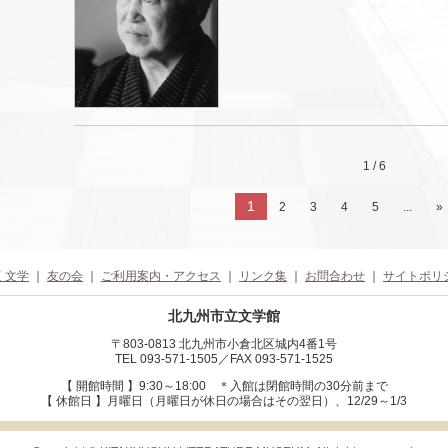
1 / 6
1
2
3
4
5
...
»
く文学
｜
友の会
｜
ご利用案内・アクセス
｜
リンク集
｜
お問合わせ
｜
サイトポリ
北九州市立文学館
〒803-0813 北九州市小倉北区城内4番1号
TEL 093-571-1505／FAX 093-571-1525
【 開館時間 】9:30～18:00
＊入館は閉館時間の30分前まで
【 休館日 】月曜日（月曜日が休日の場合はその翌日）、12/29～1/3