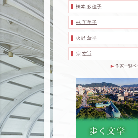
橋本 多佳子
林 芙美子
火野 葦平
宗 左近
▶
作家一覧ペ