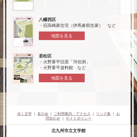
八幡西区
・旧高崎家住宅（伊馬春部生家） など
地図を見る
若松区
・火野葦平旧居「河伯洞」
・火野葦平資料館 など
地図を見る
歩く文学
｜
友の会
｜
ご利用案内・アクセス
｜
リンク集
｜
お
問合わせ
｜
サイトポリシー
北九州市立文学館