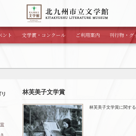
ベント
文学賞・
コンクール
ご利用案内
刊行物・
グ
林芙美子文学賞
ゴリ
林芙美子文学賞に関する
賞
き