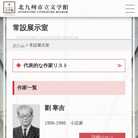
ゆかりの
文学者
常設展示室
ホーム
常設展示室
代表的な作家リスト
森 鷗外
作家一覧
杉田 久女
劉 寒吉
橋本 多佳子
1906-1986 小説家
林 芙美子
詳細ページ