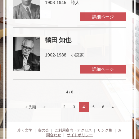
1908-1945 詩人
詳細ページ
鶴田 知也
1902-1988 小説家
詳細ページ
4 / 6
4
« 先頭
«
...
2
3
5
6
»
歩く文学
｜
友の会
｜
ご利用案内・アクセス
｜
リンク集
｜
お
問合わせ
｜
サイトポリシー