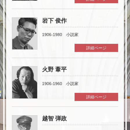
火野 葦平
宗 左近
岩下 俊作
1906-1980 小説家
詳細ページ
火野 葦平
1906-1960 小説家
詳細ページ
越智 弾政