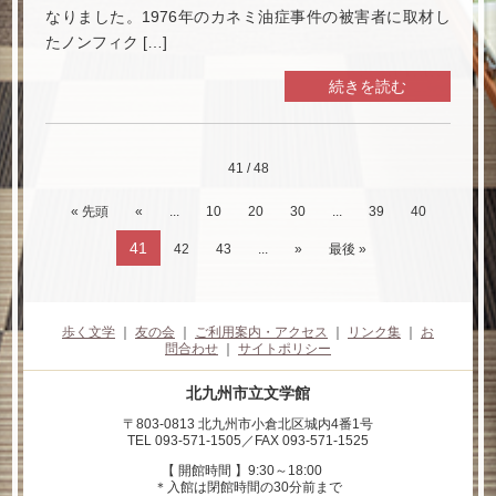
なりました。1976年のカネミ油症事件の被害者に取材し
たノンフィク […]
続きを読む
41 / 48
« 先頭
«
...
10
20
30
...
39
40
41
42
43
...
»
最後 »
歩く文学
｜
友の会
｜
ご利用案内・アクセス
｜
リンク集
｜
お
問合わせ
｜
サイトポリシー
北九州市立文学館
〒803-0813 北九州市小倉北区城内4番1号
TEL 093-571-1505／FAX 093-571-1525
【 開館時間 】9:30～18:00
＊入館は閉館時間の30分前まで