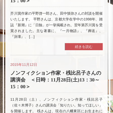
15：00＞
芥川賞作家の平野啓一郎さん、田中慎弥さんの対談を開催
いたします。 平野さんは、京都大学在学中の1998年、雑
誌『新潮』に「日蝕」が一挙掲載され、翌年第芥川賞を受
賞されました。主な著書に、『一月物語』、『葬送』、
『決壊』、 […]
続きを読む
2015年11月12日
ノンフィクション作家・桟比呂子さんの
講演会 ＜日時：11月28日(土)13：30～
15：00＞
11月28日（土）、ノンフィクション作家・桟比呂子
（佐々木博子）さんの講演会「知りたい。知ってほしい」
を開催します。 桟さんは、現在の八幡東区にお生まれに