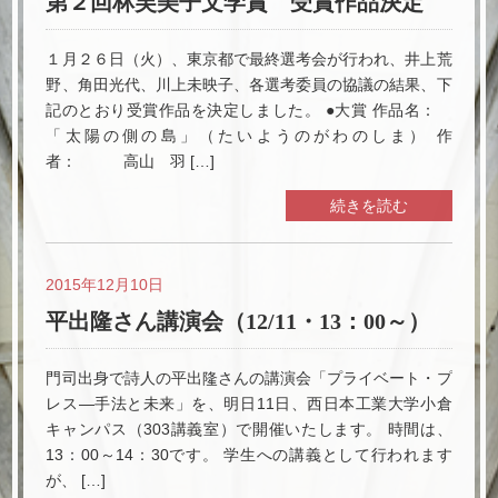
第２回林芙美子文学賞 受賞作品決定
１月２６日（火）、東京都で最終選考会が行われ、井上荒
野、角田光代、川上未映子、各選考委員の協議の結果、下
記のとおり受賞作品を決定しました。 ●大賞 作品名：
「太陽の側の島」（たいようのがわのしま） 作
者： 高山 羽 […]
続きを読む
2015年12月10日
平出隆さん講演会（12/11・13：00～）
門司出身で詩人の平出隆さんの講演会「プライベート・プ
レス―手法と未来」を、明日11日、西日本工業大学小倉
キャンパス（303講義室）で開催いたします。 時間は、
13：00～14：30です。 学生への講義として行われます
が、 […]