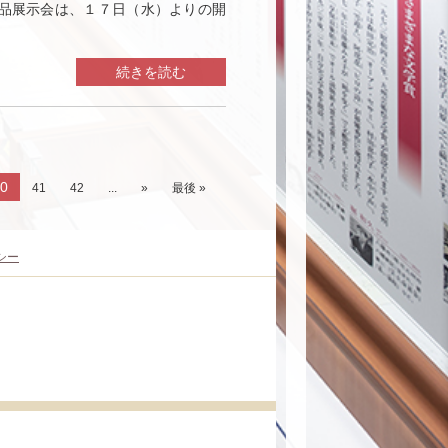
品展示会は、１７日（水）よりの開
続きを読む
0
41
42
...
»
最後 »
シー