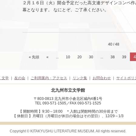
２月１６日（火）開会予定だった高文連デザインコンペ作
幕となります。 なにとぞ、ご了承ください。
40 / 48
4
« 先頭
«
...
10
20
30
...
38
39
く文学
｜
友の会
｜
ご利用案内・アクセス
｜
リンク集
｜
お問合わせ
｜
サイトポリ
北九州市立文学館
〒803-0813 北九州市小倉北区城内4番1号
TEL 093-571-1505／FAX 093-571-1525
【 開館時間 】9:30～18:00
＊入館は閉館時間の30分前まで
【 休館日 】月曜日（月曜日が休日の場合はその翌日）、12/29～1/3
Copyright © KITAKYUSHU LITERATURE MUSEUM. All rights reserved.