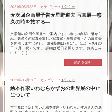
2021年05月22日 カテゴリー：
お知らせ
★次回企画展予告★星野道夫 写真展―悠
久の時を旅する―
文学館の次回企画展のご案内です。 極北の自然に魅せら
れ、数多くの写真を遺した写真家・星野道夫さんの展覧会
を開催します（※）。 開催期間は7月17日（土）～9月20
日（月・祝）です。 詳細は近日公開します。お楽しみ
に！！ […]
続きを読む
2021年05月21日 カテゴリー：
お知らせ
絵本作家いわむらかずおの世界展の中止
について
本年夏に予定していた絵本作家・いわむらかずおさんの展
覧会は中止となりました。 楽しみにしてくださっていた