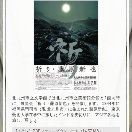
北九州市立文学館では北九州市立美術館分館と2館同時
に、展覧会「祈り・藤原新也」を開催します。 1944年に
福岡県門司市（現 北九州市）に生まれた藤原新也。 東京
藝術大学在学中に旅したインドを皮切りに、アジア各地を
旅し、写 […]
【チラシ】
PDFファイルダウンロード（14.57 MB）