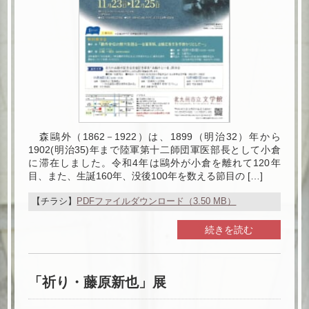
森鷗外（1862－1922）は、1899（明治32）年から
1902(明治35)年まで陸軍第十二師団軍医部長として小倉
に滞在しました。令和4年は鷗外が小倉を離れて120年
目、また、生誕160年、没後100年を数える節目の […]
【チラシ】
PDFファイルダウンロード（3.50 MB）
続きを読む
「祈り・藤原新也」展