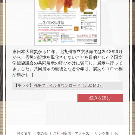
東日本大震災から11年。北九州市立文学館では2013年3月
から、震災の記憶を風化させないことを目的とした全国文
学館協議会の共同展示の呼びかけに賛同し、展示を行って
きました。共同展示の最後となる今年は、震災やコロナ禍
が描か […]
【チラシ】
PDFファイルダウンロード（3.02 MB）
続きを読む
歩く文学
｜
友の会
｜
ご利用案内・アクセス
｜
リンク集
｜
お