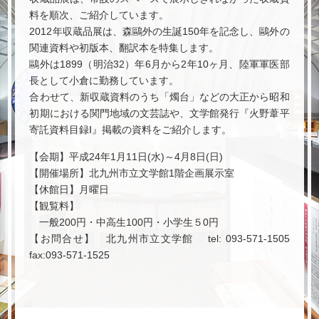
料を順次、ご紹介しています。
2012年収蔵品展は、森鷗外の生誕150年を記念し、鷗外の
関連資料や初版本、翻訳本を特集します。
鷗外は1899（明治32）年6月から2年10ヶ月、陸軍軍医部
長として小倉に勤務しています。
合わせて、新収蔵資料のうち「燭台」などの大正から昭和
初期における関門地域の文芸誌や、文学館発行『火野葦平
寄託資料目録Ⅰ』掲載の資料をご紹介します。
【会期】平成24年1月11日(水)～4月8日(日)
【開催場所】北九州市立文学館1階企画展示室
【休館日】月曜日
【観覧料】
一般200円・中高生100円・小学生５0円
【お問合せ】 北九州市立文学館 tel: 093-571-1505
fax:093-571-1525