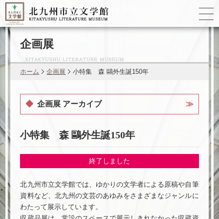
ゆかりの
文学者
企画展
ホーム
企画展
小特集 森 鷗外生誕150年
企画展 アーカイブ
小特集 森 鷗外生誕150年
終了しました
北九州市立文学館では、ゆかりの文学者による原稿や自筆
資料など、北九州の文芸のあゆみをさまざまなジャンルに
わたって展示しています。
収蔵品展は、常設のスペースで展示しきれなかった収蔵資