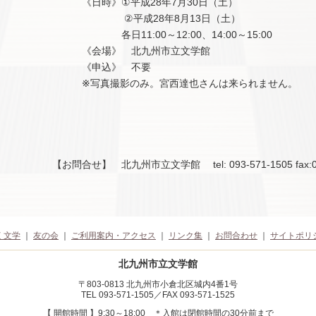
《日時》①平成28年7月30日（土）
②平成28年8月13日（土）
各日11:00～12:00、14:00～15:00
《会場》 北九州市立文学館
《申込》 不要
※写真撮影のみ。宮西達也さんは来られません。
【お問合せ】 北九州市立文学館 tel: 093-571-1505 fax:09
く文学
｜
友の会
｜
ご利用案内・アクセス
｜
リンク集
｜
お問合わせ
｜
サイトポリ
北九州市立文学館
〒803-0813 北九州市小倉北区城内4番1号
TEL 093-571-1505／FAX 093-571-1525
【 開館時間 】9:30～18:00
＊入館は閉館時間の30分前まで