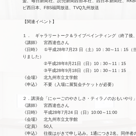
盟、毎日新聞社、読売新聞西部本社、西日本新聞社、RKB
ビ西日本、FBS福岡放送、TVQ九州放送
【関連イベント】
１． ギャラリートーク＆ライブペインティング（終了後
《講師》 宮西達也さん
《日時》 ①平成28年7月23 日（土）10：30～11：15（当
りました）
②平成28年8月21日（日）10：30～11：15
③平成28年9月18日（日）10：30～11：15
《会場》 北九州市立文学館
《申込》 不要（入場に展覧会チケットが必要）
２．講演会「にゃーごのやさしさ・ティラノのおもいやり
《講師》 宮西達也さん
《日時》 平成28年7月24 日（日）10:00～11:00
《会場》 北九州市立文学館
《定員》 50人
《申込》 往復はがきで申し込み。1通につき2名。同伴者