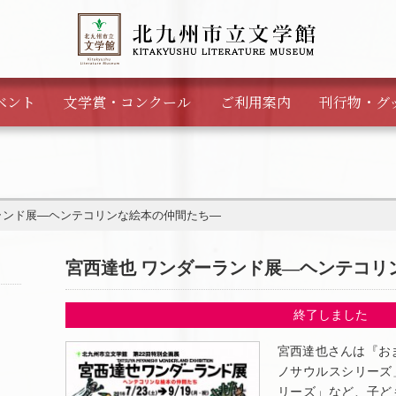
ベント
文学賞・
コンクール
ご利用案内
刊行物・
グ
ランド展―ヘンテコリンな絵本の仲間たち―
宮西達也 ワンダーランド展―ヘンテコリ
終了しました
宮西達也さんは『お
ノサウルスシリーズ
リーズ」など、子ど