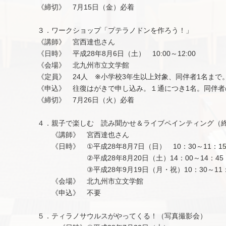
《締切》 7月15日（金）必着
３．ワークショップ「プテラノドンを作ろう！」
《講師》 宮西達也さん
《日時》 平成28年8月6日（土） 10:00～12:00
《会場》 北九州市立文学館
《定員》 24人 ※小学校3年生以上対象、同伴者1名まで
《申込》 往復はがきで申し込み。１通につき1名。同伴者
《締切》 7月26日（火）必着
４．親子で楽しむ 読み聞かせ＆ライブペインティング（
《講師》 宮西達也さん
《日時》 ①平成28年8月7日（日） 10：30～11：1
②平成28年8月20日（土）14：00～14：45
③平成28年9月19日（月・祝）10：30～11：
《会場》 北九州市立文学館
《申込》 不要
５．ティラノサウルスがやってくる！（写真撮影会）