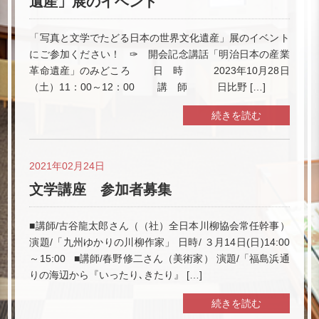
遺産」展のイベント
「写真と文学でたどる日本の世界文化遺産」展のイベント
にご参加ください！ ✑ 開会記念講話「明治日本の産業
革命遺産」のみどころ 日 時 2023年10月28日
（土）11：00～12：00 講 師 日比野 […]
続きを読む
2021年02月24日
文学講座 参加者募集
■講師/古谷龍太郎さん（（社）全日本川柳協会常任幹事）
演題/「九州ゆかりの川柳作家」 日時/ ３月14日(日)14:00
～15:00 ■講師/春野修二さん（美術家） 演題/「福島浜通
りの海辺から『いったり､きたり』 […]
続きを読む