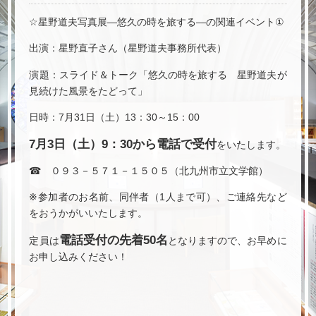
☆星野道夫写真展―悠久の時を旅する―の関連イベント①
出演：星野直子さん（星野道夫事務所代表）
演題：スライド＆トーク「悠久の時を旅する 星野道夫が
見続けた風景をたどって」
日時：7月31日（土）13：30～15：00
7月3日（土）9：30から電話で受付
をいたします。
☎ ０９３－５７１－１５０５（北九州市立文学館）
※参加者のお名前、同伴者（1人まで可）、ご連絡先など
をおうかがいいたします。
電話受付の先着50名
定員は
となりますので、お早めに
お申し込みください！