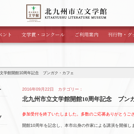
ベント
文学賞・
コンクール
ご利用案内
刊行物・
グ
文学館開館10周年記念 ブンガク・カフェ
2016年09月22日 カテゴリー：
ー
北九州市立文学館開館10周年記念 ブン
参加受付を終了いたしました。多数のご応募ありがとうご
ブ
開館10周年を記念し、本市出身の作家による講演を開催し