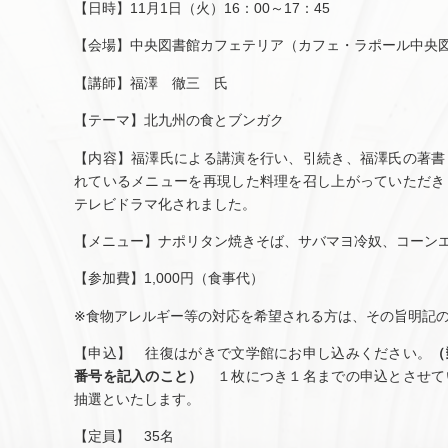
【日時】11月1日（火）16：00～17：45
【会場】中央図書館カフェテリア（カフェ・ラポール中央
【講師】福澤 徹三 氏
【テーマ】北九州の食とブンガク
【内容】福澤氏による講演を行い、引続き、福澤氏の著書
れているメニューを再現した料理を召し上がっていただき
テレビドラマ化されました。
【メニュー】ナポリタン焼きそば、サバマヨ冷奴、コーン
【参加費】1,000円（食事代）
※食物アレルギー等の対応を希望される方は、その旨明記
【申込】 往復はがきで文学館にお申し込みください。
（
番号を記入のこと）
１枚につき１名までの申込とさせて
抽選といたします。
【定員】 35名