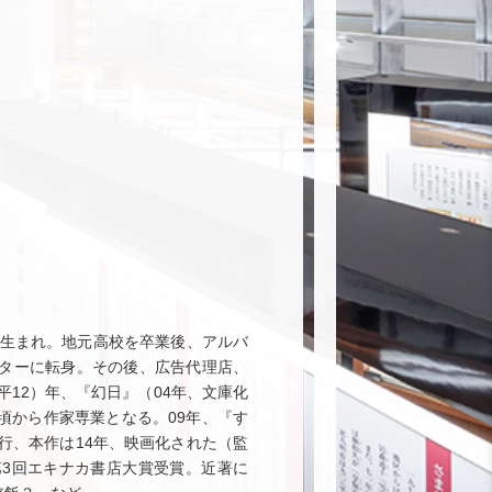
）生まれ。地元高校を卒業後、アルバ
イターに転身。その後、広告代理店、
平12）年、『幻日』（04年、文庫化
頃から作家専業となる。09年、『す
行、本作は14年、映画化された（監
第3回エキナカ書店大賞受賞。近著に