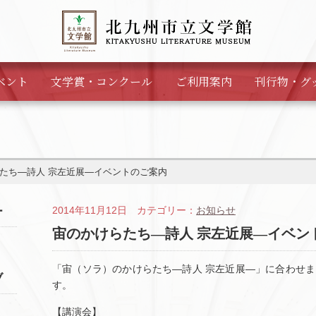
ベント
文学賞・
コンクール
ご利用案内
刊行物・
グ
たち―詩人 宗左近展―イベントのご案内
2014年11月12日 カテゴリー：
お知らせ
ー
宙のかけらたち―詩人 宗左近展―イベン
「宙（ソラ）のかけらたち―詩人 宗左近展―」に合わせ
ブ
す。
【講演会】