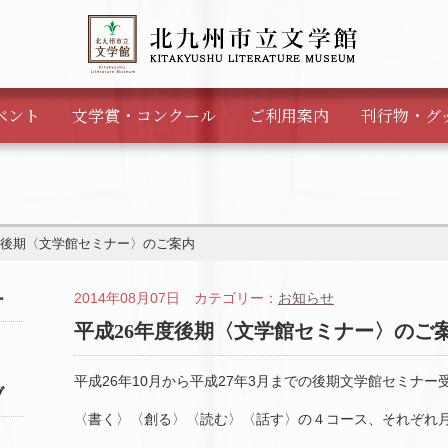
ベント
文学賞・
コンクール
ご利用案内
刊行物・
グ
度後期〈文学館セミナー〉のご案内
2014年08月07日 カテゴリー：
お知らせ
ー
平成26年度後期〈文学館セミナー〉のご
平成26年10月から平成27年3月までの後期文学館セミナ
ブ
〈書く〉〈創る〉〈読む〉〈話す〉の４コース、それぞれ