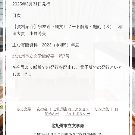
2025年3月31日発行
目次
【資料紹介】宗左近〈縄文〉ノート解題・翻刻（３） 稲
田大貴、小野芳美
主な寄贈資料 2023（令和5）年度
北九州市立文学館紀要 第7号
※今号より紙版での発行を廃止し、電子版での発行といた
しました。
歩く文学
｜
友の会
｜
ご利用案内・アクセス
｜
リンク集
｜
お
問合わせ
｜
サイトポリシー
北九州市立文学館
〒803-0813 北九州市小倉北区城内4番1号