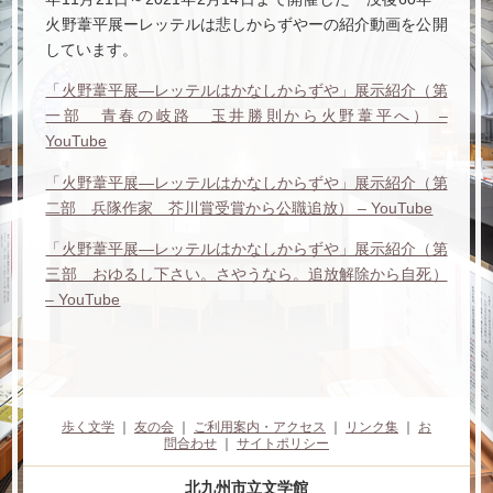
火野葦平展ーレッテルは悲しからずやーの紹介動画を公開
しています。
「火野葦平展―レッテルはかなしからずや」展示紹介（第
一部 青春の岐路 玉井勝則から火野葦平へ） –
YouTube
「火野葦平展―レッテルはかなしからずや」展示紹介（第
二部 兵隊作家 芥川賞受賞から公職追放） – YouTube
「火野葦平展―レッテルはかなしからずや」展示紹介（第
三部 おゆるし下さい。さやうなら。追放解除から自死）
– YouTube
歩く文学
｜
友の会
｜
ご利用案内・アクセス
｜
リンク集
｜
お
問合わせ
｜
サイトポリシー
北九州市立文学館