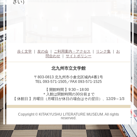
さい）
歩く文学
｜
友の会
｜
ご利用案内・アクセス
｜
リンク集
｜
お
問合わせ
｜
サイトポリシー
北九州市立文学館
〒803-0813 北九州市小倉北区城内4番1号
TEL 093-571-1505／FAX 093-571-1525
【 開館時間 】9:30～18:00
＊入館は閉館時間の30分前まで
【 休館日 】月曜日（月曜日が休日の場合はその翌日）、12/29～1/3
Copyright © KITAKYUSHU LITERATURE MUSEUM. All rights
reserved.