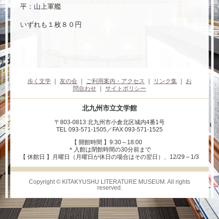
平：山上軍艦
いずれも１枚８０円
歩く文学
｜
友の会
｜
ご利用案内・アクセス
｜
リンク集
｜
お
問合わせ
｜
サイトポリシー
北九州市立文学館
〒803-0813 北九州市小倉北区城内4番1号
TEL 093-571-1505／FAX 093-571-1525
【 開館時間 】9:30～18:00
＊入館は閉館時間の30分前まで
【 休館日 】月曜日（月曜日が休日の場合はその翌日）、12/29～1/3
Copyright © KITAKYUSHU LITERATURE MUSEUM. All rights
reserved.