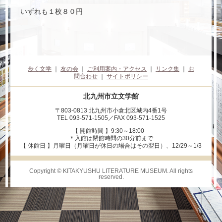
いずれも１枚８０円
歩く文学
｜
友の会
｜
ご利用案内・アクセス
｜
リンク集
｜
お
問合わせ
｜
サイトポリシー
北九州市立文学館
〒803-0813 北九州市小倉北区城内4番1号
TEL 093-571-1505／FAX 093-571-1525
【 開館時間 】9:30～18:00
＊入館は閉館時間の30分前まで
【 休館日 】月曜日（月曜日が休日の場合はその翌日）、12/29～1/3
Copyright © KITAKYUSHU LITERATURE MUSEUM. All rights
reserved.