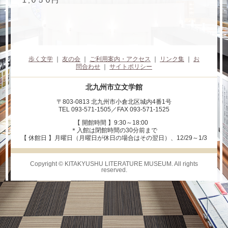
１,０５０円
歩く文学
｜
友の会
｜
ご利用案内・アクセス
｜
リンク集
｜
お
問合わせ
｜
サイトポリシー
北九州市立文学館
〒803-0813 北九州市小倉北区城内4番1号
TEL 093-571-1505／FAX 093-571-1525
【 開館時間 】9:30～18:00
＊入館は閉館時間の30分前まで
【 休館日 】月曜日（月曜日が休日の場合はその翌日）、12/29～1/3
Copyright © KITAKYUSHU LITERATURE MUSEUM. All rights
reserved.