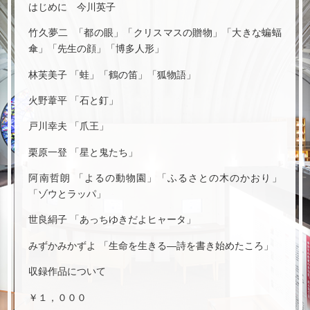
はじめに 今川英子
竹久夢二 「都の眼」「クリスマスの贈物」「大きな蝙蝠
傘」「先生の顔」「博多人形」
林芙美子 「蛙」「鶴の笛」「狐物語」
火野葦平 「石と釘」
戸川幸夫 「爪王」
栗原一登 「星と鬼たち」
阿南哲朗 「よるの動物園」「ふるさとの木のかおり」
「ゾウとラッパ」
世良絹子 「あっちゆきだよヒャータ」
みずかみかずよ 「生命を生きる―詩を書き始めたころ」
収録作品について
￥１，０００