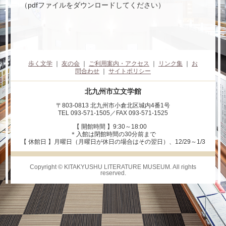
（pdfファイルをダウンロードしてください）
歩く文学
｜
友の会
｜
ご利用案内・アクセス
｜
リンク集
｜
お
問合わせ
｜
サイトポリシー
北九州市立文学館
〒803-0813 北九州市小倉北区城内4番1号
TEL 093-571-1505／FAX 093-571-1525
【 開館時間 】9:30～18:00
＊入館は閉館時間の30分前まで
【 休館日 】月曜日（月曜日が休日の場合はその翌日）、12/29～1/3
Copyright © KITAKYUSHU LITERATURE MUSEUM. All rights
reserved.