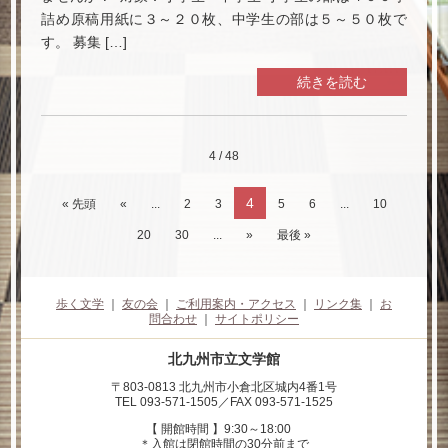
詰め原稿用紙に３～２０枚、中学生の部は５～５０枚で
す。 募集 […]
続きを読む
4 / 48
4
« 先頭
«
...
2
3
5
6
...
10
20
30
...
»
最後 »
歩く文学
｜
友の会
｜
ご利用案内・アクセス
｜
リンク集
｜
お
問合わせ
｜
サイトポリシー
北九州市立文学館
〒803-0813 北九州市小倉北区城内4番1号
TEL 093-571-1505／FAX 093-571-1525
【 開館時間 】9:30～18:00
＊入館は閉館時間の30分前まで