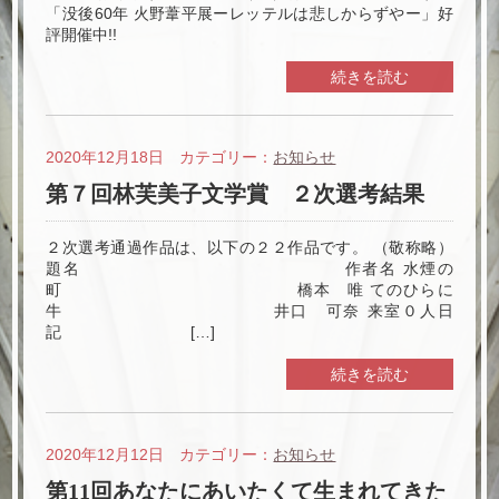
「没後60年 火野葦平展ーレッテルは悲しからずやー」好
評開催中!!
続きを読む
2020年12月18日 カテゴリー：
お知らせ
第７回林芙美子文学賞 ２次選考結果
２次選考通過作品は、以下の２２作品です。 （敬称略）
題名 作者名 水煙の
町 橋本 唯 てのひらに
牛 井口 可奈 来室０人日
記 […]
続きを読む
2020年12月12日 カテゴリー：
お知らせ
第11回あなたにあいたくて生まれてきた