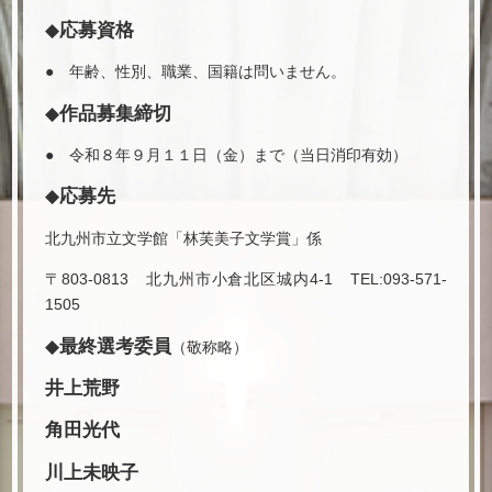
◆応募資格
● 年齢、性別、職業、国籍は問いません。
◆作品募集締切
● 令和８年９月１１日（金）まで（当日消印有効）
◆応募先
北九州市立文学館「林芙美子文学賞」係
〒803-0813 北九州市小倉北区城内4-1 TEL:093-571-
1505
◆最終選考委員
（敬称略）
井上荒野
角田光代
川上未映子