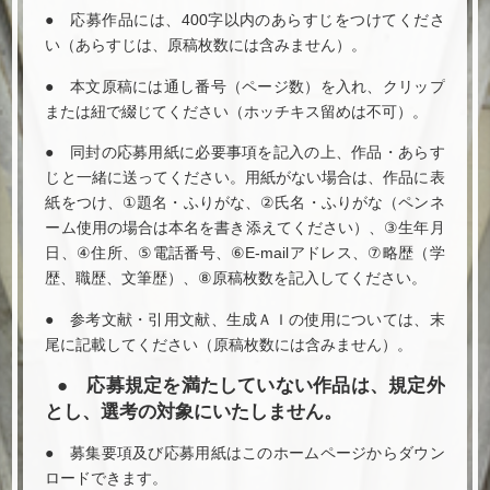
● 応募作品には、400字以内のあらすじをつけてくださ
い（あらすじは、原稿枚数には含みません）。
● 本文原稿には通し番号（ページ数）を入れ、クリップ
または紐で綴じてください（ホッチキス留めは不可）。
● 同封の応募用紙に必要事項を記入の上、作品・あらす
じと一緒に送ってください。用紙がない場合は、作品に表
紙をつけ、①題名・ふりがな、②氏名・ふりがな（ペンネ
ーム使用の場合は本名を書き添えてください）、③生年月
日、④住所、⑤電話番号、⑥E-mailアドレス、⑦略歴（学
歴、職歴、文筆歴）、⑧原稿枚数を記入してください。
● 参考文献・引用文献、生成ＡＩの使用については、末
尾に記載してください（原稿枚数には含みません）。
● 応募規定を満たしていない作品は、規定外
とし、選考の対象にいたしません。
● 募集要項及び応募用紙はこのホームページからダウン
ロードできます。