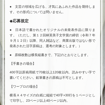
● 文芸の領域を広げる、才気にあふれた作品を期待しま
す。その形式については問いません。
◆応募規定
● 日本語で書かれたオリジナルの未発表作品に限りま
す。（ただし、第１２回林芙美子文学賞の締切（令和７年
９月１２日）以降、同人雑誌など、商業出版ではない形で
発表された活字原稿は、選考の対象とします。）
● 原稿枚数は横長縦書きで、下記のとおりとします。
【手書きの場合】
400字詰原稿用紙で70枚以上120枚以内。読みやすい字で
書いてください。鉛筆書きの原稿は不可とします。
【ワープロの場合】
横長Ａ４サイズの白紙に縦組で40字×30行を１ページとし
て印字し、23ページ以上40ページ以内。