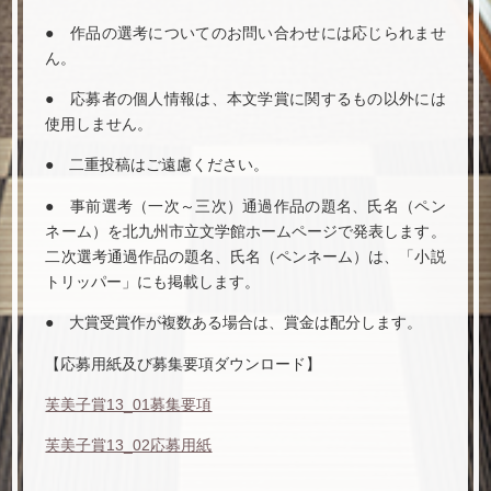
● 作品の選考についてのお問い合わせには応じられませ
ん。
● 応募者の個人情報は、本文学賞に関するもの以外には
使用しません。
● 二重投稿はご遠慮ください。
● 事前選考（一次～三次）通過作品の題名、氏名（ペン
ネーム）を北九州市立文学館ホームページで発表します。
二次選考通過作品の題名、氏名（ペンネーム）は、「小説
トリッパー」にも掲載します。
● 大賞受賞作が複数ある場合は、賞金は配分します。
【応募用紙及び募集要項ダウンロード】
芙美子賞13_01募集要項
芙美子賞13_02応募用紙