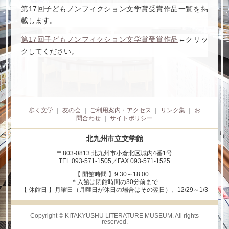
第17回子どもノンフィクション文学賞受賞作品一覧を掲
載します。
第17回子どもノンフィクション文学賞受賞作品
←クリッ
クしてください。
歩く文学
｜
友の会
｜
ご利用案内・アクセス
｜
リンク集
｜
お
問合わせ
｜
サイトポリシー
北九州市立文学館
〒803-0813 北九州市小倉北区城内4番1号
TEL 093-571-1505／FAX 093-571-1525
【 開館時間 】9:30～18:00
＊入館は閉館時間の30分前まで
【 休館日 】月曜日（月曜日が休日の場合はその翌日）、12/29～1/3
Copyright © KITAKYUSHU LITERATURE MUSEUM. All rights
reserved.