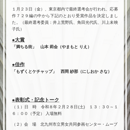
１月２３日（金）、東京都内で最終選考会が行われ、応募
作７２９編の中から下記のとおり受賞作品を決定しまし
た。（最終選考委員：井上荒野氏、角田光代氏、川上未映
子氏）
●大賞
「満ちる街」 山本 莉会（やまもと りえ）
●佳作
「もずくとケチャップ」 西岡 紗那（にしおか さな）
●表彰式・記念トーク
（１）日 時 令和８年２月２８日(土) １３：３０～１
６：００（予定） 入場無料
（２）会 場 北九州市立男女共同参画センター・ムーブ