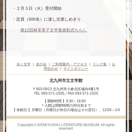
・２月３日（火）受付開始
・定員（500名）に達し次第しめきり
第12回林芙美子文学賞表彰式ちらし
歩く文学
｜
友の会
｜
ご利用案内・アクセス
｜
リンク集
｜
お
問合わせ
｜
サイトポリシー
北九州市立文学館
〒803-0813 北九州市小倉北区城内4番1号
TEL 093-571-1505／FAX 093-571-1525
【 開館時間 】9:30～18:00
＊入館は閉館時間の30分前まで
【 休館日 】月曜日（月曜日が休日の場合はその翌日）、12/29～1/3
Copyright © KITAKYUSHU LITERATURE MUSEUM. All rights
reserved.