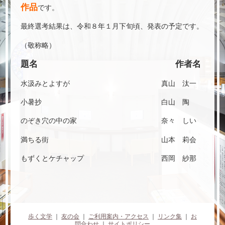
作品
です。
最終選考結果は、令和８年１月下旬頃、発表の予定です。
（敬称略）
題名
作者名
水汲みとよすが 真山 汰一
小暑抄 白山 陶
のぞき穴の中の家 奈々 しい
満ちる街 山本 莉会
もずくとケチャップ 西岡 紗那
歩く文学
｜
友の会
｜
ご利用案内・アクセス
｜
リンク集
｜
お
問合わせ
｜
サイトポリシー