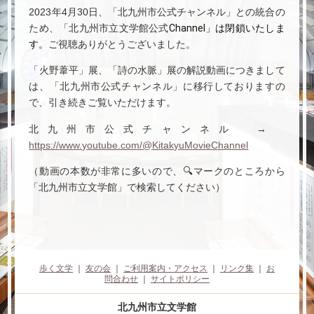
2023年4月30日、「北九州市公式チャンネル」との統合の
ため、「北九州市立文学館公式
Channel」は閉鎖いたしま
す。
ご視聴ありがとうございました。
「火野葦平」展、「詩の水脈」展の解説動画につきまして
は、「北九州市公式チャンネル」に移行しておりますの
で、引き続きご覧いただけます。
北九州市公式チャンネル →
https://www.youtube.com/@KitakyuMovieChannel
（動画の本数が非常に多いので、🔍マークのところから
「北九州市立文学館」で検索してください）
歩く文学
｜
友の会
｜
ご利用案内・アクセス
｜
リンク集
｜
お
問合わせ
｜
サイトポリシー
北九州市立文学館