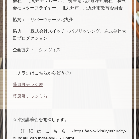
会社、北九州モノレール、 筑豊電気鉄道株式会社、株式
会社スターフライヤー、 北九州市、北九州市教育委員会
協賛： リバーウォーク北九州
協力： 株式会社スイッチ・パブリッシング、株式会社太
田プロダクション
企画協力： クレヴィス
〈チラシはこちらからどうぞ〉
藤原展チラシ表
藤原展チラシうら
☆特別講演会を開催します。
詳細はこちら→https://www.kitakyushucity-
bungakukan.jp/news/6120.html