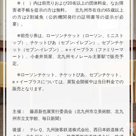
※（ ）内は前売りおよび20名以上の団体料金。なお障
害者手帳を提示の方は無料。 北九州市在住の65歳以上
の方は2割減免（公的機関発行の証明書等の提示が必
要）。
※前売り券は、ローソンチケット（ローソン、ミニスト
ップ）、チケットぴあ（セブン-イレブン）、セブンチケ
ット（セブン-イレブン）、e＋イープラス（ファミリーマ
ート）、小倉井筒屋、北九州モノレール主要駅で販売予
定。
※ローソンチケット、チケットぴあ、セブンチケット、
e＋イープラスについては、展覧会開催中は当日料金での
販売となります。
主催： 藤原新也展実行委員会（北九州市立美術館、北九
州市立文学館、毎日新聞）
後援： テレＱ、九州旅客鉄道株式会社、西日本鉄道株式