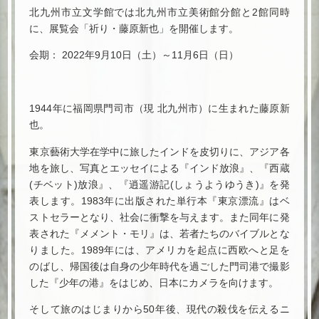
北九州市立文学館では北九州市立美術館分館と2館同時
に、展覧会「祈り・藤原新也」を開催します。
会期： 2022年9月10日（土）～11月6日（日）
1944年に福岡県門司市（現 北九州市）に生まれた藤原新
也。
東京藝術大学在学中に旅したインドを皮切りに、アジア各
地を旅し、写真とエッセイによる『インド放浪』、『西蔵
(チベット)放浪』、『逍遥游記(しょうようゆうき)』を発
表します。1983年に出版された単行本『東京漂流』はベ
ストセラーとなり、社会に衝撃を与えます。また同年に発
表された『メメント・モリ』は、若者たちのバイブルとな
りました。1989年には、アメリカを起点に西欧へと足を
のばし、帰国後は自身の少年時代を過ごした門司港で撮影
した『少年の港』をはじめ、日本にカメラを向けます。
そして旅のはじまりから50年後、現代の殺伐を伝えるニ