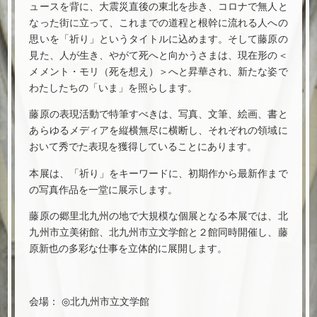
ュースを背に、大震災直後の東北を歩き、コロナで無人と
なった街に立って、これまでの道程と根幹に流れる人への
思いを「祈り」というタイトルに込めます。そして藤原の
見た、人が生き、やがて死へと向かうさまは、現在形の＜
メメント・モリ（死を想え）＞へと昇華され、新たな姿で
わたしたちの「いま」を照らします。
藤原の表現活動で特筆すべきは、写真、文筆、絵画、書と
あらゆるメディアを縦横無尽に横断し、それぞれの領域に
おいて秀でた表現を獲得していることにあります。
本展は、「祈り」をキーワードに、初期作から最新作まで
の写真作品を一堂に展示します。
藤原の郷里北九州の地で大規模な個展となる本展では、北
九州市立美術館、北九州市立文学館と２館同時開催し、藤
原新也の多彩な仕事を立体的に展開します。
会場： ◎北九州市立文学館