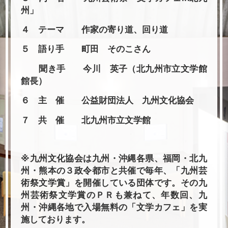
州」
４ テーマ 作家の寄り道、回り道
５ 語り手 町田 そのこさん
聞き手 今川 英子（北九州市立文学館
館長）
６ 主 催 公益財団法人 九州文化協会
７ 共 催 北九州市立文学館
※九州文化協会は九州・沖縄各県、福岡・北九
州・熊本の３政令都市と共催で毎年、「九州芸
術祭文学賞」を開催している団体です。その九
州芸術祭文学賞のＰＲも兼ねて、年数回、九
州・沖縄各地で入場無料の「文学カフェ」を実
施しております。