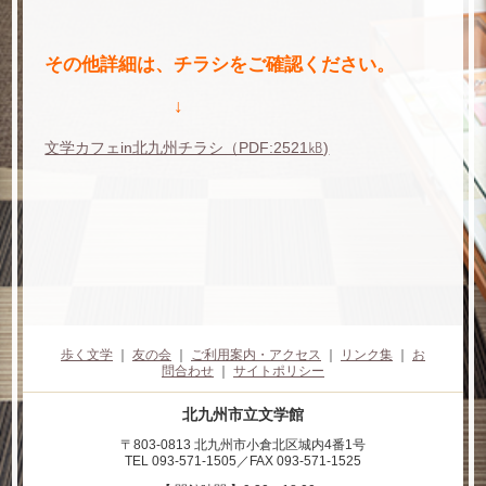
その他詳細は、チラシをご確認ください。
↓
文学カフェin北九州チラシ（PDF:2521㎅)
歩く文学
｜
友の会
｜
ご利用案内・アクセス
｜
リンク集
｜
お
問合わせ
｜
サイトポリシー
北九州市立文学館
〒803-0813 北九州市小倉北区城内4番1号
TEL 093-571-1505／FAX 093-571-1525