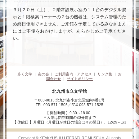
３月２０日（土）、２階常設展示室の１１台のデジタル展
示と１階検索コーナーの２台の機器は、システム管理のた
め終日使用できません。ご来館を予定しているみなさま方
にはご不便をおかけしますが、あらかじめご了承くださ
い。
歩く文学
｜
友の会
｜
ご利用案内・アクセス
｜
リンク集
｜
お
問合わせ
｜
サイトポリシー
北九州市立文学館
〒803-0813 北九州市小倉北区城内4番1号
TEL 093-571-1505／FAX 093-571-1525
【 開館時間 】9:30～18:00
＊入館は閉館時間の30分前まで
【 休館日 】月曜日（月曜日が休日の場合はその翌日）、12/29～1/3
Copyright © KITAKYUSHU LITERATURE MUSEUM. All rights