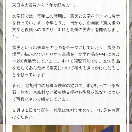
東日本大震災から７年が経ちます。
文学館では、毎年この時期に、震災と文学をテーマに展示
を行っています。今年も３月１日から、企画展「震災後の
文学と復興への道のり―3.11と九州の災害」を開会しまし
た。
震災という出来事そのものをテーマにしていたり、震災の
場面が描かれていたりする書籍を、文学作品を中心におよ
そ200点展示しています。すべて閲覧可能です。文学作品
を通してあらためて震災について考えるきっかけになるこ
とを願っています。
また、北九州市の危機管理室の協力で、市が行っている釜
石、熊本、東峰村など被災地支援や各復興状況などについ
て写真パネルで紹介しています。
３月３１日まで開催、観覧は無料ですので、ぜひ足をお運
びください。