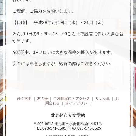
ご理解、ご協力をお願いします。
【日時】 平成29年7月19日（水）～21日（金）
※7月19日の9：30～13：00ごろまで設営に伴い大きな音
が出ます。
※期間中、1Fフロアに大きな荷物の搬入があります。
安全には注意しますが、観覧の際はご注意ください。
歩く文学
｜
友の会
｜
ご利用案内・アクセス
｜
リンク集
｜
お
問合わせ
｜
サイトポリシー
北九州市立文学館
〒803-0813 北九州市小倉北区城内4番1号
TEL 093-571-1505／FAX 093-571-1525