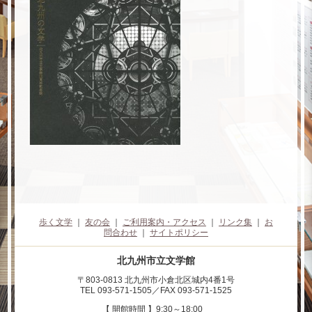
歩く文学
｜
友の会
｜
ご利用案内・アクセス
｜
リンク集
｜
お
問合わせ
｜
サイトポリシー
北九州市立文学館
〒803-0813 北九州市小倉北区城内4番1号
TEL 093-571-1505／FAX 093-571-1525
【 開館時間 】9:30～18:00