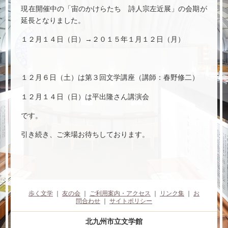
現在開催中の「宙のかけらたち 詩人宗左近展」の会期が
延長となりました。
１２月１４日（日）→２０１５年１月１２日（月）
１２月６日（土）は第３回文学講座（講師：春野修二）
１２月１４日（日）は平出隆さん講演会
です。
引き続き、ご来場お待ちしております。
歩く文学
｜
友の会
｜
ご利用案内・アクセス
｜
リンク集
｜
お
問合わせ
｜
サイトポリシー
北九州市立文学館