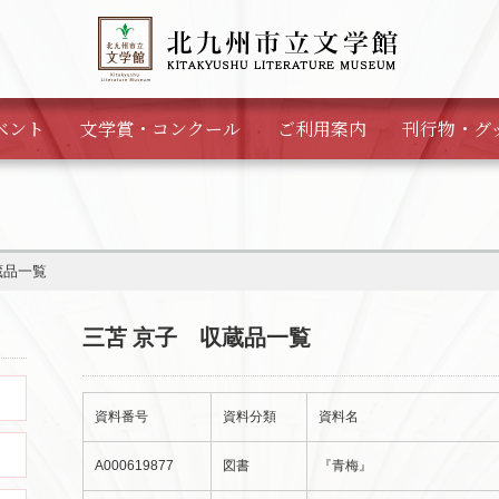
ベント
文学賞・
コンクール
ご利用案内
刊行物・
グ
蔵品一覧
三苫 京子 収蔵品一覧
資料番号
資料分類
資料名
A000619877
図書
『青梅』