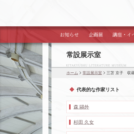
お知らせ
企画展
講座・
イ
常設展示室
ホーム
常設展示室
三苫 京子 収
代表的な作家リスト
森 鷗外
杉田 久女