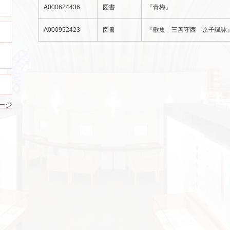
A000624436
図書
『青梅』
A000952423
図書
『歌集 三苫守西 京子諷詠
ージ