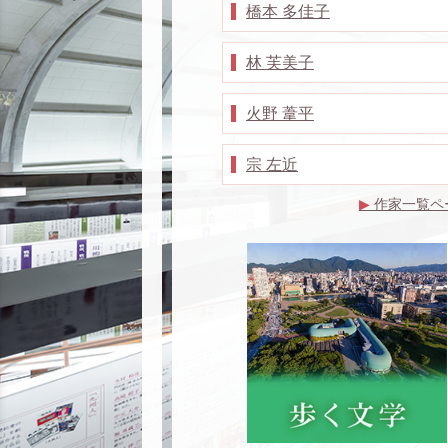
橋本 多佳子
林 芙美子
火野 葦平
宗 左近
▶
作家一覧ペ