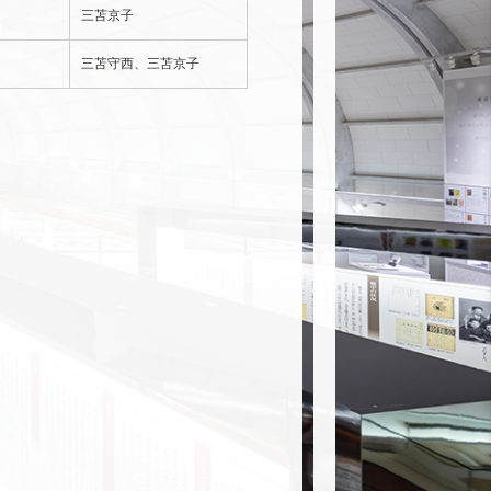
三苫京子
』
三苫守西、三苫京子