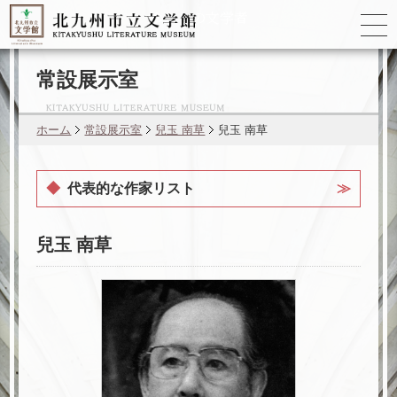
ゆかりの
文学者
常設展示室
ホーム
常設展示室
兒玉 南草
兒玉 南草
代表的な作家リスト
森 鷗外
兒玉 南草
杉田 久女
橋本 多佳子
林 芙美子