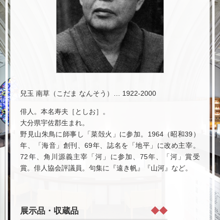
火野 葦平
宗 左近
兒玉 南草（こだま なんそう）… 1922-2000
俳人。本名寿夫［としお］。
大分県宇佐郡生まれ。
野見山朱鳥に師事し「菜殻火」に参加。1964（昭和39）
年、「海音」創刊、69年、誌名を「地平」に改め主宰。
72年、角川源義主宰「河」に参加、75年、「河」賞受
賞。俳人協会評議員。句集に『遠き帆』『山河』など。
展示品・収蔵品