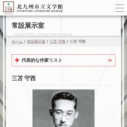
ゆかりの
文学者
常設展示室
ホーム
常設展示室
三苫 守西
三苫 守西
代表的な作家リスト
森 鷗外
三苫 守西
杉田 久女
橋本 多佳子
林 芙美子