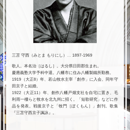
火野 葦平
宗 左近
三苫 守西（みとま もりにし）… 1897-1969
歌人。本名治［はるし］。大分県日田郡生まれ。
慶應義塾大学予科中退。八幡市に住み八幡製鐵所勤務。
1919（大正8）年、若山牧水主宰「創作」に入会。同年守
田京子と結婚。
1922（大正11）年、創作八幡戸畑支社を自宅に置き、毛
利雨一樓らと牧水を北九州に招く。「短歌研究」などに作
品を発表。戦後京子と「牧門［ぼくもん］」創刊。歌集
『三苫守西京子諷詠』。