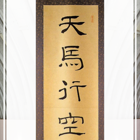
火野 葦平
宗 左近