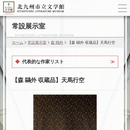
ゆかりの
文学者
常設展示室
ホーム
常設展示室
森 鴎外
【森 鷗外 収蔵品】天馬行空
代表的な作家リスト
森 鷗外
【森 鷗外 収蔵品】天馬行空
杉田 久女
橋本 多佳子
林 芙美子