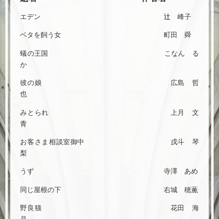
エデン
辻󠄀
峰子
ベタを飼う女 町田 舜
蟻の王国 こなん る
か
彼の娘 広島 哲
也
みとられ 上月 文
青
お客さま相談室御中 戌斗 琴
梨
うず 寺澤 あめ
同じ屋根の下 右城 穂薫
野良猫 花田 海