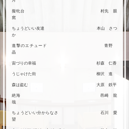
月
擬牝台 村先 眼
窩
ちょうどいい友達 本山 さつ
か
進撃のエチュード 青野
晶
宙づりの幸福 杉森 仁香
うじゃけた街 柳沢 進
森は盗む 大原 鉄平
絶海 邑崎 龍
哉
ちょうどいい分からなさ 石川 愛
望