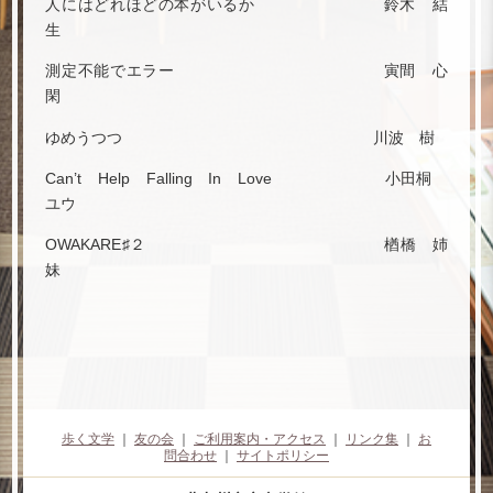
人にはどれほどの本がいるか 鈴木 結
生
測定不能でエラー 寅間 心
閑
ゆめうつつ 川波 樹
Can’t Help Falling In Love 小田桐
ユウ
OWAKARE♯２ 楢橋 姉
妹
歩く文学
｜
友の会
｜
ご利用案内・アクセス
｜
リンク集
｜
お
問合わせ
｜
サイトポリシー