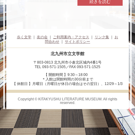
続きを読む
火野 葦平
宗 左近
歩く文学
｜
友の会
｜
ご利用案内・アクセス
｜
リンク集
｜
お
問合わせ
｜
サイトポリシー
北九州市立文学館
〒803-0813 北九州市小倉北区城内4番1号
TEL 093-571-1505／FAX 093-571-1525
【 開館時間 】9:30～18:00
＊入館は閉館時間の30分前まで
【 休館日 】月曜日（月曜日が休日の場合はその翌日）、12/29～1/3
Copyright © KITAKYUSHU LITERATURE MUSEUM. All rights
reserved.