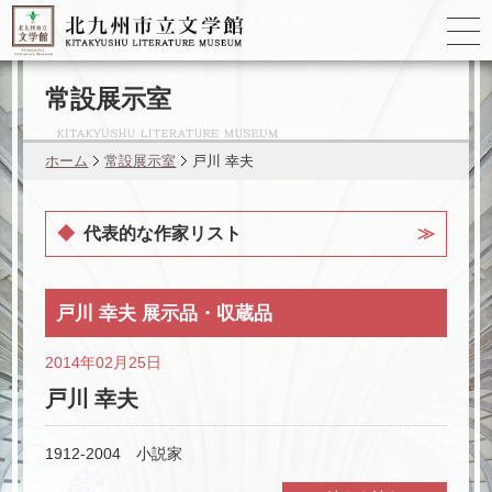
ゆかりの
文学者
常設展示室
ホーム
常設展示室
戸川 幸夫
代表的な作家リスト
森 鷗外
戸川 幸夫 展示品・収蔵品
杉田 久女
2014年02月25日
橋本 多佳子
戸川 幸夫
林 芙美子
1912-2004 小説家